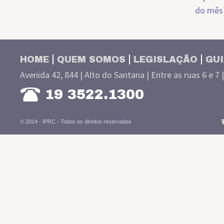
do mês
HOME
QUEM SOMOS
LEGISLAÇÃO
GUI
Avenida 42, 844 | Alto do Santana | Entre as ruas 6 e 7 
19 3522.1300
© 2014 - IPRC -
Todos os direitos reservados