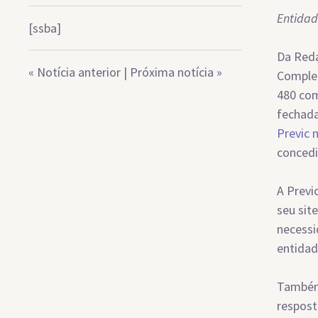
Entidad
[ssba]
Da Reda
«
Notícia anterior
|
Próxima notícia
»
Complem
480 co
fechada
Previc 
concedi
A Previ
seu sit
necessi
entidad
Também 
respost