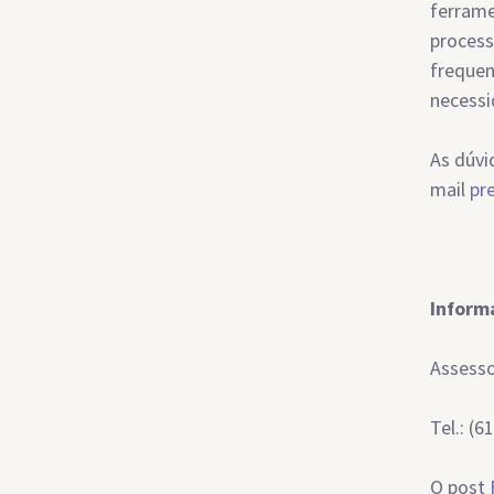
ferrame
process
frequen
necessi
As dúvi
mail
pr
Inform
Assesso
Tel.: (
O post