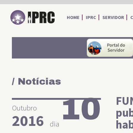
IPRC
HOME
IPRC
SERVIDOR
/ Notícias
10
FU
Outubro
pub
2016
hab
dia