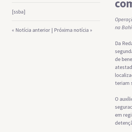
com
[ssba]
Operaçã
na Bah
«
Notícia anterior
|
Próxima notícia
»
Da Reda
segunda
de bene
atestad
localiz
teriam 
O auxíl
segurad
em regi
detenç