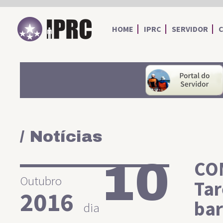
IPRC
HOME
IPRC
SERVIDOR
/ Notícias
10
CO
Outubro
Tar
2016
bar
dia