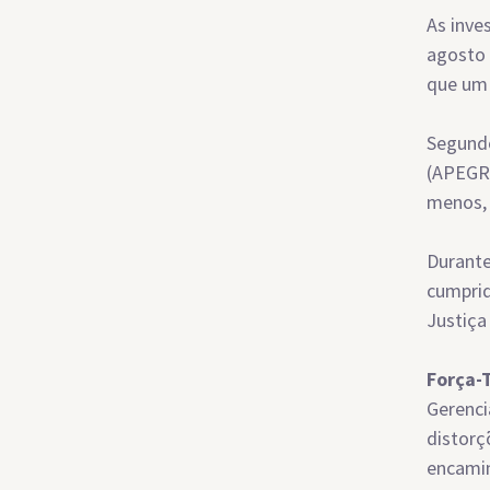
As inve
agosto 
que um 
Segundo
(APEGR)
menos, 
Durante
cumprid
Justiça
Força-
Gerenci
distorç
encamin