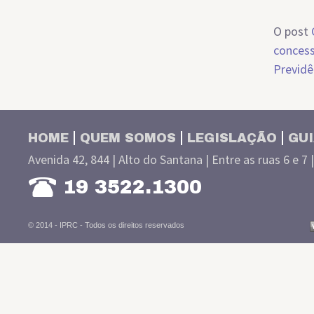
O post
concess
Previdê
HOME
QUEM SOMOS
LEGISLAÇÃO
GUI
Avenida 42, 844 | Alto do Santana | Entre as ruas 6 e 7 
19 3522.1300
© 2014 - IPRC -
Todos os direitos reservados