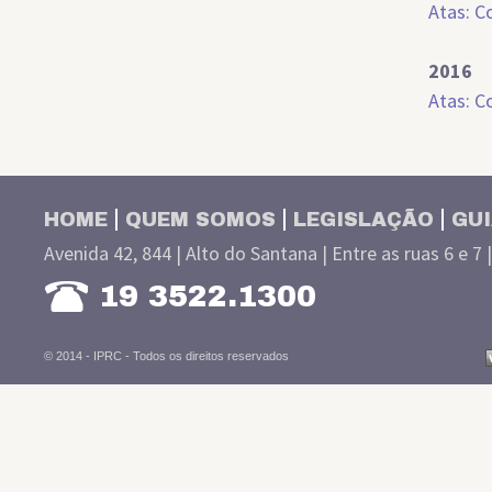
Atas: C
2016
Atas: C
HOME
QUEM SOMOS
LEGISLAÇÃO
GUI
Avenida 42, 844 | Alto do Santana | Entre as ruas 6 e 7 
19 3522.1300
© 2014 - IPRC -
Todos os direitos reservados