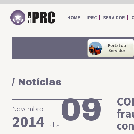
IPRC
HOME
IPRC
SERVIDOR
/ Notícias
09
CON
Novembro
fra
2014
con
dia