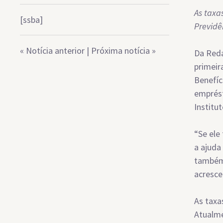
As taxa
[ssba]
Previdê
«
Notícia anterior
|
Próxima notícia
»
Da Reda
primeir
Benefíc
emprést
Institu
“Se ele
a ajuda
também 
acresce
As taxa
Atualme