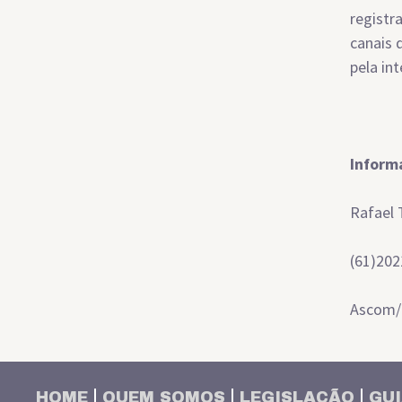
registr
canais 
pela in
Inform
Rafael
(61)202
Ascom
HOME
QUEM SOMOS
LEGISLAÇÃO
GUI