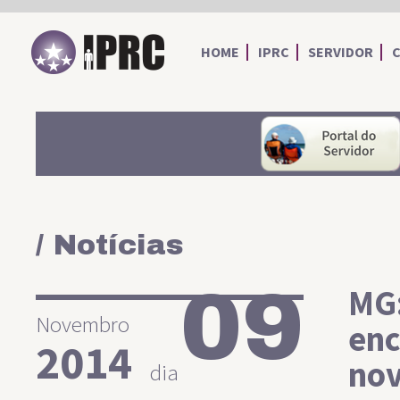
IPRC
HOME
IPRC
SERVIDOR
/ Notícias
09
MG:
Novembro
enc
2014
no
dia