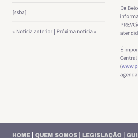
De Belo
[ssba]
informa
PREVCid
«
Notícia anterior
|
Próxima notícia
»
atendid
É impor
Central
(
www.pr
agenda 
HOME
QUEM SOMOS
LEGISLAÇÃO
GUI