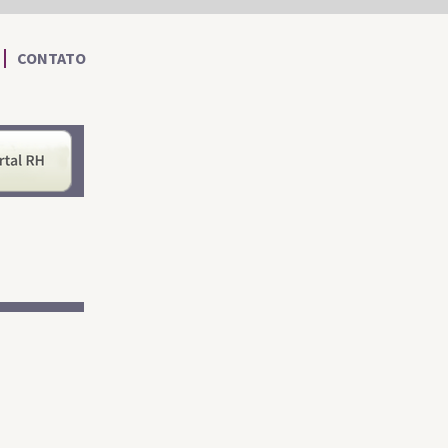
CONTATO
nformações ao Cidadão
Portal RH