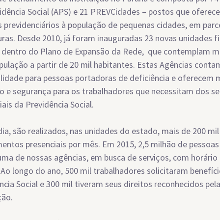
idência Social (APS) e 21 PREVCidades – postos que oferec
s previdenciários à população de pequenas cidades, em parc
uras. Desde 2010, já foram inauguradas 23 novas unidades f
 dentro do Plano de Expansão da Rede, que contemplam mu
ulação a partir de 20 mil habitantes. Estas Agências cont
ilidade para pessoas portadoras de deficiência e oferecem 
o e segurança para os trabalhadores que necessitam dos se
iais da Previdência Social.
a, são realizados, nas unidades do estado, mais de 200 mil
entos presenciais por mês. Em 2015, 2,5 milhão de pessoa
uma de nossas agências, em busca de serviços, com horári
 Ao longo do ano, 500 mil trabalhadores solicitaram benefíci
ncia Social e 300 mil tiveram seus direitos reconhecidos pel
ção.