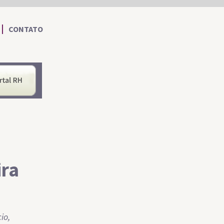
CONTATO
nformações ao Cidadão
Portal RH
ira
io,