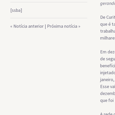
gerando
[ssba]
De Curi
que é t
«
Notícia anterior
|
Próxima notícia
»
trabalh
milhare
Em deze
de segu
benefíc
injetad
janeiro
Esse va
dezembr
que foi
A rede 