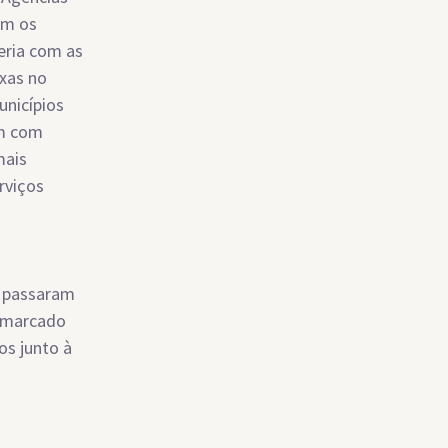
em os
eria com as
ixas no
nicípios
am com
mais
rviços
s passaram
o marcado
os junto à
a