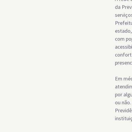
da Prev
serviço
Prefeit
estado,
com pop
acessib
confort
presenc
Em médi
atendim
por alg
ou não.
Previdê
institui