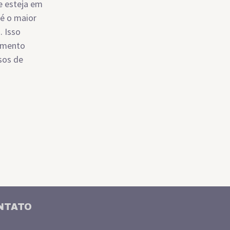
 e esteja em
 é o maior
. Isso
çamento
osos de
NTATO