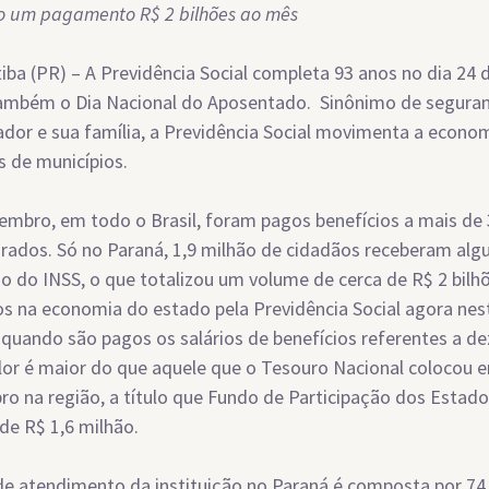
 um pagamento R$ 2 bilhões ao mês
tiba (PR) – A Previdência Social completa 93 anos no dia 24 d
ambém o Dia Nacional do Aposentado. Sinônimo de seguran
ador e sua família, a Previdência Social movimenta a econo
s de municípios.
mbro, em todo o Brasil, foram pagos benefícios a mais de 
rados. Só no Paraná, 1,9 milhão de cidadãos receberam alg
io do INSS, o que totalizou um volume de cerca de R$ 2 bilh
os na economia do estado pela Previdência Social agora ne
, quando são pagos os salários de benefícios referentes a d
lor é maior do que aquele que o Tesouro Nacional colocou 
o na região, a título que Fundo de Participação dos Estado
 de R$ 1,6 milhão.
de atendimento da instituição no Paraná é composta por 74