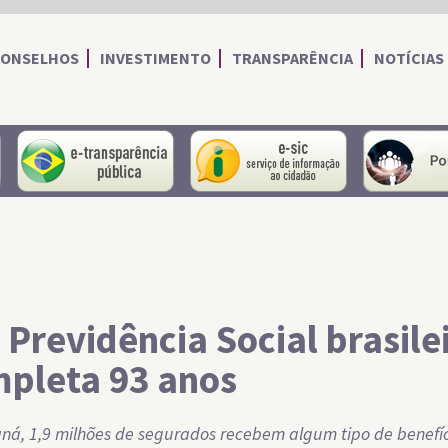
CONSELHOS
INVESTIMENTO
TRANSPARÊNCIA
NOTÍCIAS
portal do servidor
portal da transparência
Serviço de I
 Previdência Social brasile
pleta 93 anos
ná, 1,9 milhões de segurados recebem algum tipo de benefíc