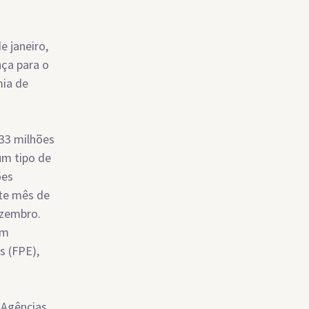
e janeiro,
ça para o
mia de
33 milhões
um tipo de
ões
ste mês de
ezembro.
em
s (FPE),
 Agências