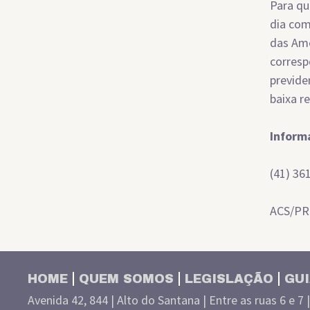
Para qu
dia com
das Amé
corresp
previden
baixa r
Inform
(41) 36
ACS/PR
HOME
QUEM SOMOS
LEGISLAÇÃO
GUI
Avenida 42, 844 | Alto do Santana | Entre as ruas 6 e 7 