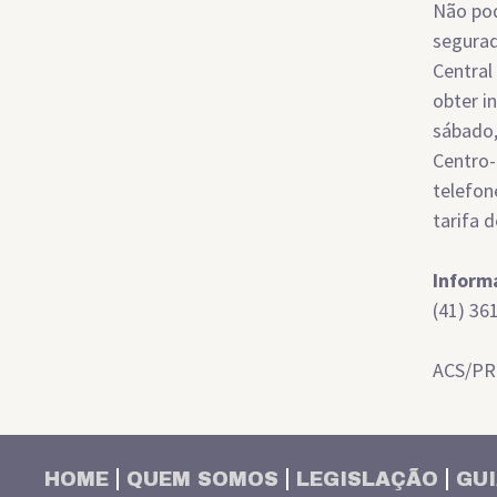
Não pod
segurad
Central
obter i
sábado,
Centro-
telefon
tarifa d
Inform
(41) 36
ACS/PR
HOME
QUEM SOMOS
LEGISLAÇÃO
GUI