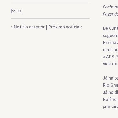
Fecham 
[ssba]
Fazenda
«
Notícia anterior
|
Próxima notícia
»
De Curi
seguem 
Paranav
dedicad
a APS P
Vicente 
Já na t
Rio Gra
Já no d
Rolândi
primeir