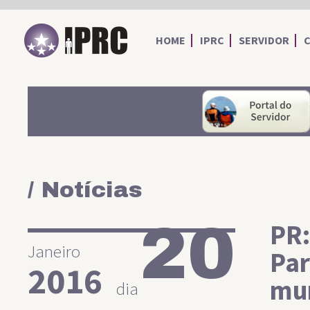
IPRC
HOME
IPRC
SERVIDOR
/ Notícias
20
PR:
Janeiro
Par
2016
mun
dia