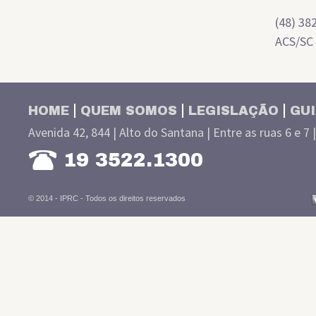
(48) 38
ACS/SC
HOME
QUEM SOMOS
LEGISLAÇÃO
GUI
Avenida 42, 844 | Alto do Santana | Entre as ruas 6 e 7 
19 3522.1300
© 2014 - IPRC -
Todos os direitos reservados