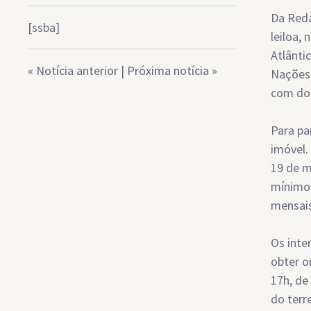
Da Reda
[ssba]
leiloa, 
Atlânti
«
Notícia anterior
|
Próxima notícia
»
Nações,
com do
Para pa
imóvel.
19 de m
mínimo 
mensais
Os inte
obter o
17h, de
do terr