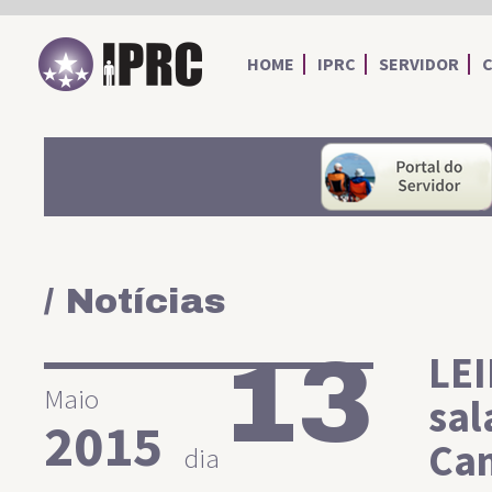
IPRC
HOME
IPRC
SERVIDOR
/ Notícias
13
LEI
Maio
sal
2015
Cam
dia