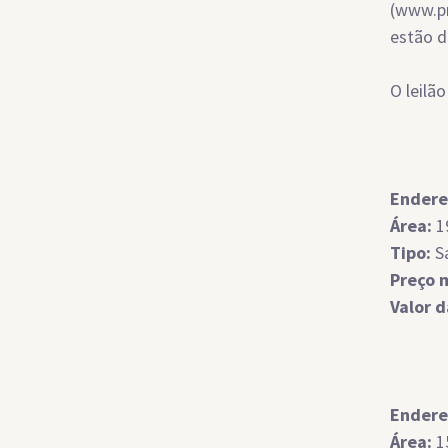
(www.pr
estão d
O leilã
Endere
Área:
1
Tipo:
S
Preço 
Valor 
Endere
Área:
1