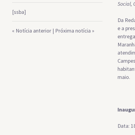
Social,
[ssba]
Da Reda
e a pre
«
Notícia anterior
|
Próxima notícia
»
entrega
Maranhã
atendim
Campest
habitan
maio.
Inaugu
Data: 1