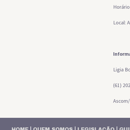
Horário
Local: A
Inform
Ligia B
(61) 20
Ascom
HOME
QUEM SOMOS
LEGISLAÇÃO
GUI