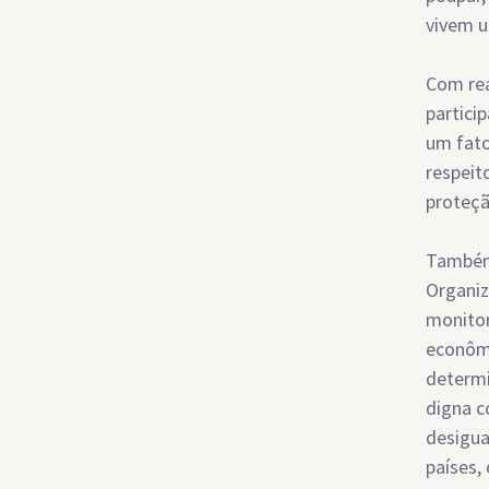
vivem u
Com rea
partici
um fato
respeit
proteçã
Também 
Organiz
monitor
econômi
determi
digna c
desigua
países,