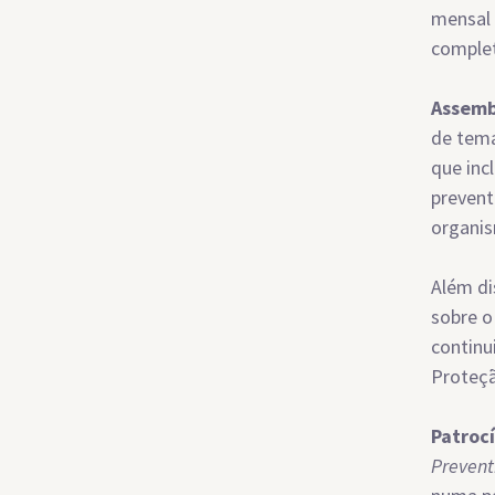
mensal 
comple
Assemb
de tema
que inc
prevent
organis
Além di
sobre o
continu
Proteçã
Patroc
Prevent