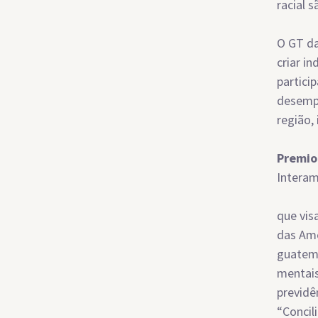
racial 
O GT da
criar i
partici
desempr
região, 
Premio
Interam
que vis
das Amé
guatema
mentais
previdê
“Concil