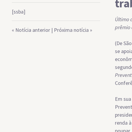
tra
[ssba]
Último 
prêmio 
«
Notícia anterior
|
Próxima notícia
»
(De São
se apoi
econômi
segund
Prevent
Conferê
Em sua 
Prevent
preside
renda à
poupar,