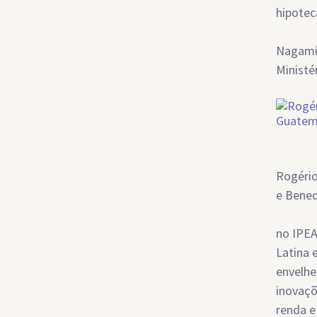
hipotec
Nagamin
Ministé
Rogério
e Bened
no IPEA
Latina 
envelhe
inovaçõ
renda e