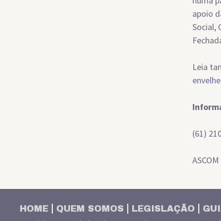
numa pa
apoio d
Social,
Fechada
Leia ta
envelhe
Inform
(61) 21
ASCOM 
HOME
QUEM SOMOS
LEGISLAÇÃO
GUI