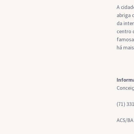
A cidad
abriga 
da inte
centro 
famosa 
há mais
Inform
Concei
(71) 33
ACS/BA