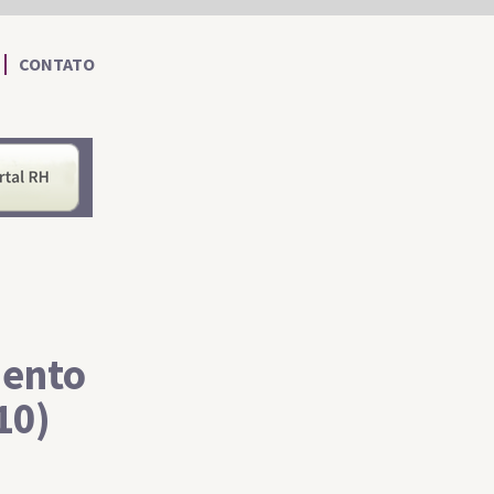
CONTATO
nformações ao Cidadão
Portal RH
mento
10)