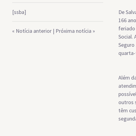
[ssba]
De Salv
166 ano
feriado
«
Notícia anterior
|
Próxima notícia
»
Social.
Seguro 
quarta-f
Além da
atendim
possíve
outros 
têm cus
segunda