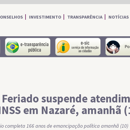
CONSELHOS
INVESTIMENTO
TRANSPARÊNCIA
NOTÍCIAS
portal do servidor
portal da transparência
Serviço de I
 Feriado suspende atendi
INSS em Nazaré, amanhã (
io completa 166 anos de emancipação política amanhã (10)