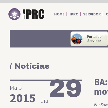
IPRC
HOME
IPRC
SERVIDOR
/ Notícias
29
BA:
Maio
mov
2015
dia
Em Salv