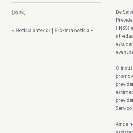
[ssba]
De Salv
Previde
(INSS) 
«
Notícia anterior
|
Próxima notícia
»
ativida
estudan
eventos
O Insti
promovi
previde
estimad
previde
Serviço 
Ainda n
assiste