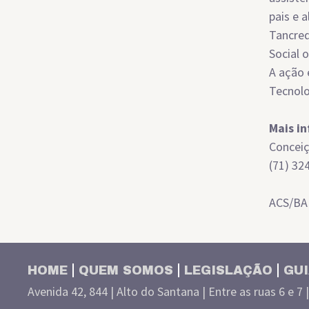
pais e 
Tancred
Social 
A ação 
Tecnolo
Mais i
Concei
(71) 32
ACS/BA
HOME
QUEM SOMOS
LEGISLAÇÃO
GUI
Avenida 42, 844 | Alto do Santana | Entre as ruas 6 e 7 