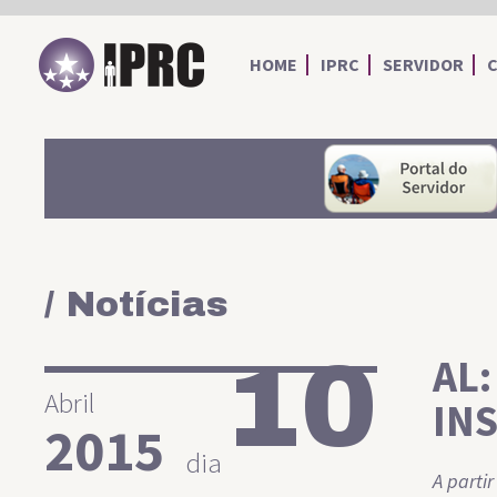
IPRC
HOME
IPRC
SERVIDOR
/ Notícias
10
AL:
Abril
INS
2015
dia
A parti