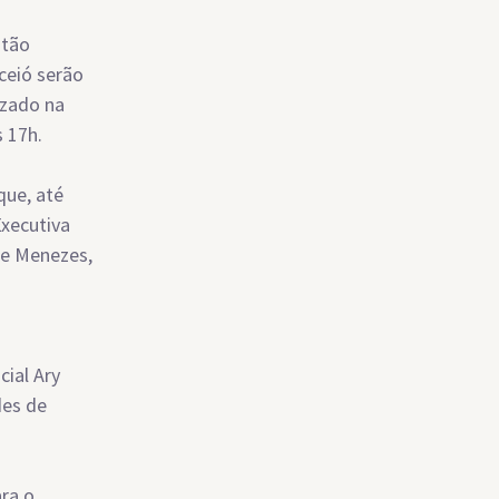
stão
ceió serão
izado na
 17h.
que, até
Executiva
de Menezes,
ial Ary
des de
ara o