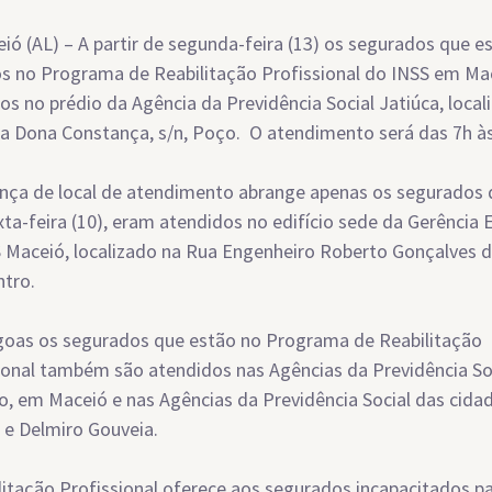
ió (AL) – A partir de segunda-feira (13) os segurados que e
os no Programa de Reabilitação Profissional do INSS em Ma
os no prédio da Agência da Previdência Social Jatiúca, local
a Dona Constança, s/n, Poço. O atendimento será das 7h às
ça de local de atendimento abrange apenas os segurados 
xta-feira (10), eram atendidos no edifício sede da Gerência 
 Maceió, localizado na Rua Engenheiro Roberto Gonçalves 
ntro.
oas os segurados que estão no Programa de Reabilitação
ional também são atendidos nas Agências da Previdência Soc
, em Maceió e nas Agências da Previdência Social das cida
e Delmiro Gouveia.
litação Profissional oferece aos segurados incapacitados p