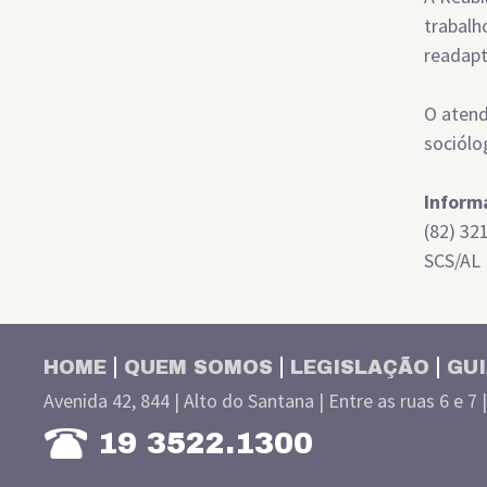
trabalh
readapt
O atend
sociólo
Inform
(82) 32
SCS/AL
HOME
QUEM SOMOS
LEGISLAÇÃO
GUI
Avenida 42, 844 | Alto do Santana | Entre as ruas 6 e 7 
19 3522.1300