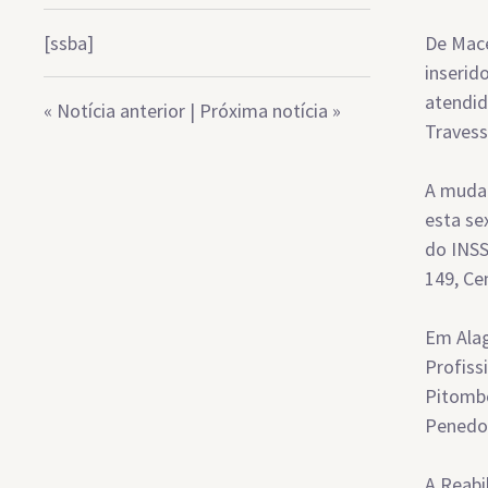
[ssba]
De Mace
inserid
atendid
«
Notícia anterior
|
Próxima notícia
»
Travess
A mudan
esta se
do INSS
149, Ce
Em Alag
Profiss
Pitombo
Penedo 
A Reabi