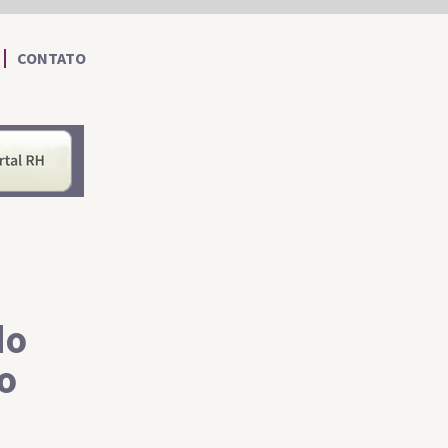
CONTATO
nformações ao Cidadão
Portal RH
do
o