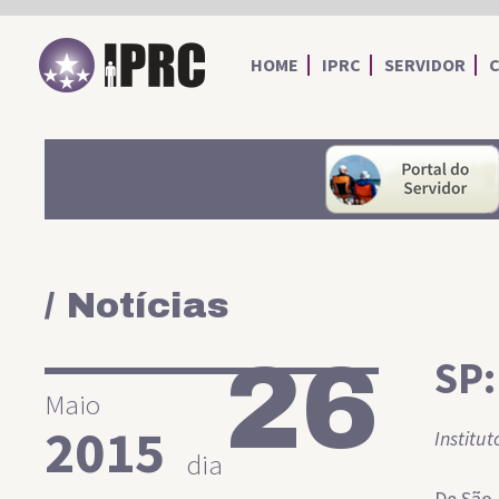
IPRC
HOME
IPRC
SERVIDOR
/ Notícias
26
SP:
Maio
2015
Institu
dia
De São 