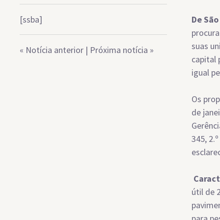
[ssba]
De São 
procura
suas un
«
Notícia anterior
|
Próxima notícia
»
capital
igual p
Os prop
de jane
Gerênci
345, 2.
esclare
Caract
útil de 
pavimen
para pe