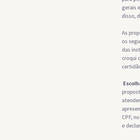
gerais 
disso, 
As prop
os segu
das ins
croqui 
certidã
Escolh
propost
atender
apresen
CPF, no
e decla