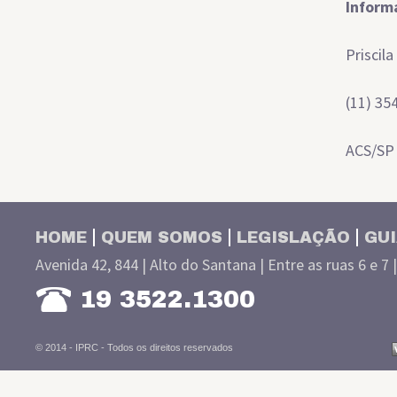
Inform
Priscil
(11) 35
ACS/SP
HOME
QUEM SOMOS
LEGISLAÇÃO
GUI
Avenida 42, 844 | Alto do Santana | Entre as ruas 6 e 7 
19 3522.1300
© 2014 - IPRC -
Todos os direitos reservados