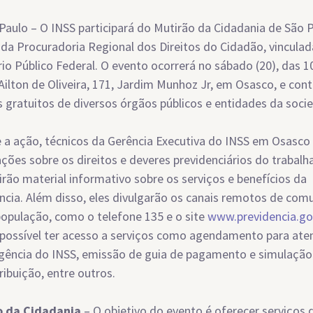
Paulo – O INSS participará do Mutirão da Cidadania de São P
 da Procuradoria Regional dos Direitos do Cidadão, vinculad
rio Público Federal. O evento ocorrerá no sábado (20), das 1
Ailton de Oliveira, 171, Jardim Munhoz Jr, em Osasco, e con
s gratuitos de diversos órgãos públicos e entidades da socied
 a ação, técnicos da Gerência Executiva do INSS em Osasco
ções sobre os direitos e deveres previdenciários do trabalh
uirão material informativo sobre os serviços e benefícios da
ncia. Além disso, eles divulgarão os canais remotos de com
opulação, como o telefone 135 e o site
www.previdencia.go
 possível ter acesso a serviços como agendamento para at
ência do INSS, emissão de guia de pagamento e simulaçã
ribuição, entre outros.
o da Cidadania
– O objetivo do evento é oferecer serviços 