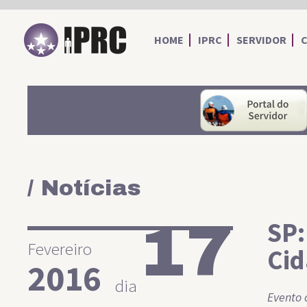
IPRC
HOME
IPRC
SERVIDOR
/ Notícias
17
SP:
Fevereiro
Cid
2016
dia
Evento 