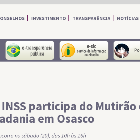
CONSELHOS
INVESTIMENTO
TRANSPARÊNCIA
NOTÍCIAS
portal do servidor
portal da transparência
Serviço de I
 INSS participa do Mutirão
adania em Osasco
ocorre no sábado (20), das 10h às 16h