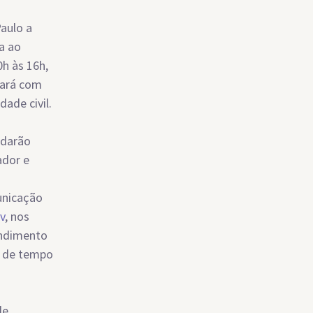
aulo a
a ao
0h às 16h,
tará com
ade civil.
 darão
ador e
unicação
v
, nos
endimento
o de tempo
de