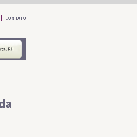
CONTATO
nformações ao Cidadão
Portal RH
 da