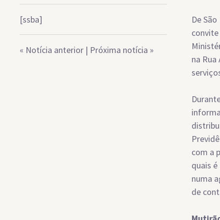
[ssba]
De São 
convite
Ministé
«
Notícia anterior
|
Próxima notícia
»
na Rua 
serviço
Durante
informa
distrib
Previdê
com a p
quais é
numa ag
de cont
Mutirã