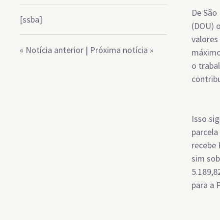
De São 
[ssba]
(DOU) o
valores
«
Notícia anterior
|
Próxima notícia
»
máximo 
o traba
contribu
Isso si
parcela
recebe 
sim sob
5.189,8
para a 