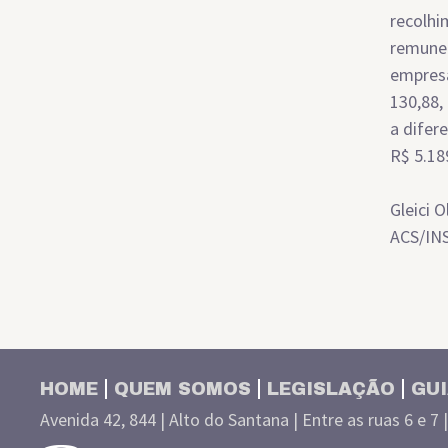
recolhi
remuner
empresa
130,88,
a difer
R$ 5.18
Gleici O
ACS/IN
HOME
QUEM SOMOS
LEGISLAÇÃO
GUI
Avenida 42, 844 | Alto do Santana | Entre as ruas 6 e 7 