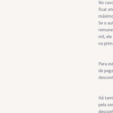
No caso
ficar a
máximo
Se o au
remuner
mil, el
na prim
Para ev
de pag
descont
Há tam
pela so
descont