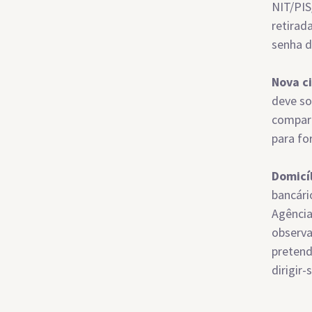
NIT/PIS
retirad
senha d
Nova c
deve so
compare
para fo
Domicí
bancári
Agência
observa
pretend
dirigir