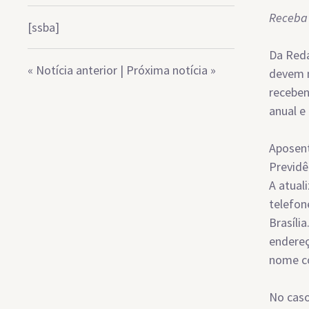
Receba 
[ssba]
Da Reda
«
Notícia anterior
|
Próxima notícia
»
devem m
receben
anual e
Aposent
Previdê
A atual
telefon
Brasília
endereç
nome co
No caso