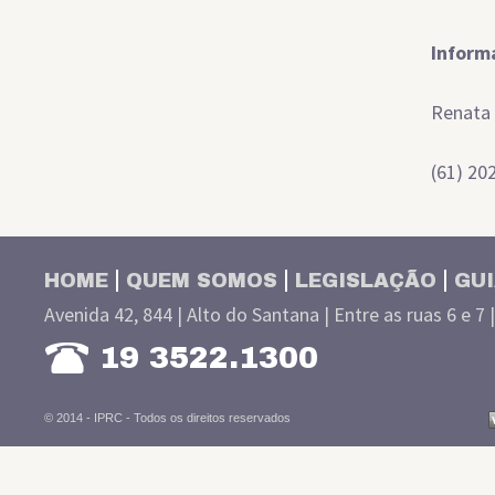
Inform
Renata
(61) 20
HOME
QUEM SOMOS
LEGISLAÇÃO
GUI
Avenida 42, 844 | Alto do Santana | Entre as ruas 6 e 7 
19 3522.1300
© 2014 - IPRC -
Todos os direitos reservados