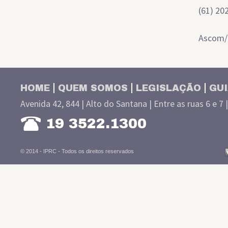
(61) 20
Ascom
HOME
QUEM SOMOS
LEGISLAÇÃO
GUI
Avenida 42, 844 | Alto do Santana | Entre as ruas 6 e 7 
19 3522.1300
© 2014 - IPRC -
Todos os direitos reservados