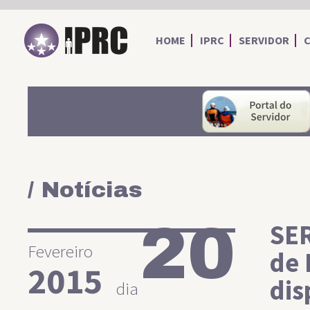
IPRC
HOME
IPRC
SERVIDOR
/ Notícias
20
SER
Fevereiro
de 
2015
dis
dia