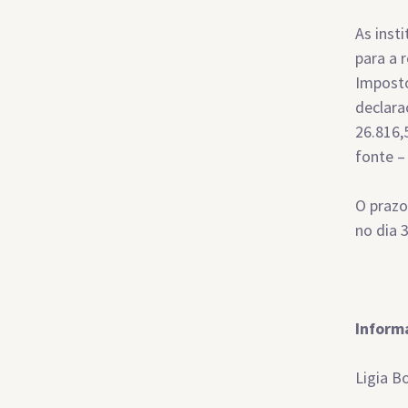
As inst
para a 
Imposto
declara
26.816,
fonte –
O prazo
no dia 3
Inform
Ligia B