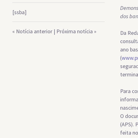
Demonst
[ssba]
dos ba
«
Notícia anterior
|
Próxima notícia
»
Da Reda
consult
ano bas
(
www.pr
segurad
termina
Para co
informa
nascime
O docum
(APS). 
feita n