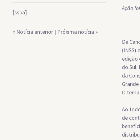
Ação fo
[ssba]
«
Notícia anterior
|
Próxima notícia
»
De Cano
(INSS) 
edição 
do Sul.
da Cons
Grande 
O tema 
Ao todo
de cont
benefíc
distrib