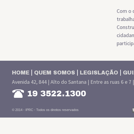
Com o o
trabalh
Constru
cidadan
partici
HOME
QUEM SOMOS
LEGISLAÇÃO
GUI
Avenida 42, 844 | Alto do Santana | Entre as ruas 6 e 7 
19 3522.1300
© 2014 - IPRC -
Todos os direitos reservados