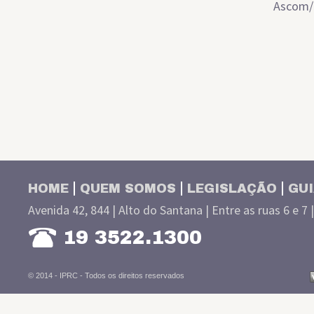
Ascom
HOME
QUEM SOMOS
LEGISLAÇÃO
GUI
Avenida 42, 844 | Alto do Santana | Entre as ruas 6 e 7 
19 3522.1300
© 2014 - IPRC -
Todos os direitos reservados