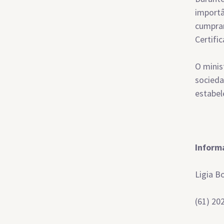
importâ
cumpra
Certifi
O minis
socieda
estabel
Inform
Ligia B
(61) 20