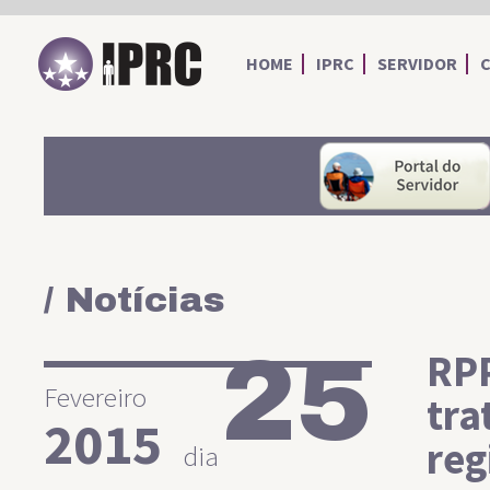
IPRC
HOME
IPRC
SERVIDOR
/ Notícias
25
RPP
Fevereiro
tra
2015
reg
dia