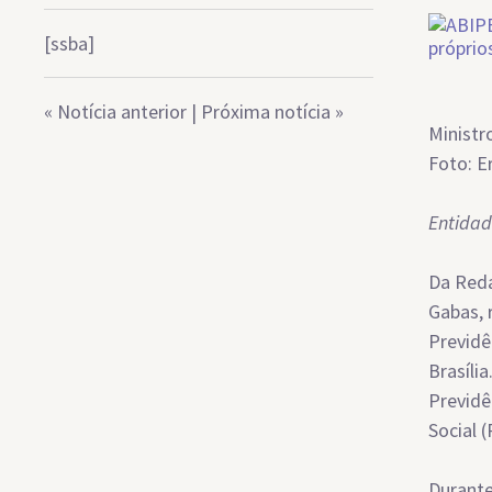
[ssba]
«
Notícia anterior
|
Próxima notícia
»
Ministr
Foto: 
Entidad
Da Reda
Gabas, 
Previdê
Brasíli
Previdê
Social 
Durante