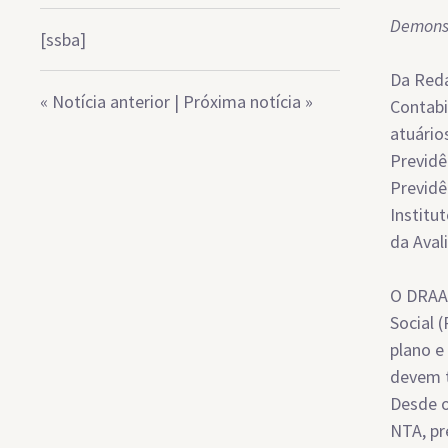
Demonst
[ssba]
Da Reda
«
Notícia anterior
|
Próxima notícia
»
Contabi
atuário
Previdê
Previdê
Institu
da Aval
O DRAA 
Social 
plano e
devem t
Desde o
NTA, pr