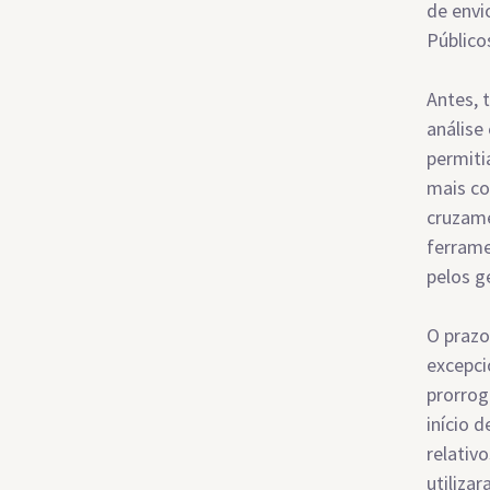
de envi
Público
Antes, 
análise
permiti
mais co
cruzame
ferrame
pelos g
O prazo
excepci
prorrog
início 
relativ
utiliza