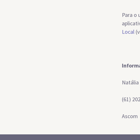
Para o 
aplicat
Local
(v
Inform
Natália 
(61) 20
Ascom