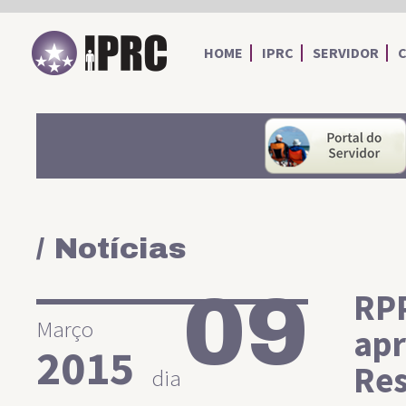
IPRC
HOME
IPRC
SERVIDOR
/ Notícias
09
RPP
Março
apr
2015
Res
dia