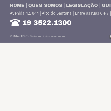
HOME
QUEM SOMOS
LEGISLAÇÃO
GUI
Avenida 42, 844 | Alto do Santana | Entre as ruas 6 e 7 
19 3522.1300
© 2014 - IPRC -
Todos os direitos reservados