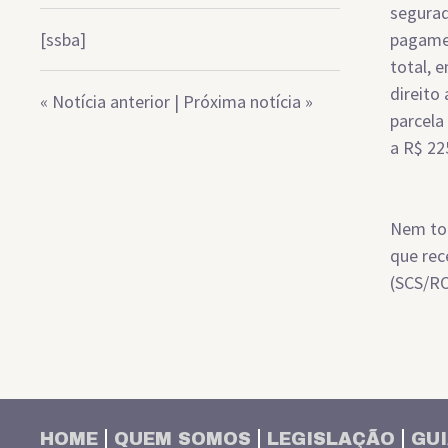
segurad
[ssba]
pagamen
total, 
direito
«
Notícia anterior
|
Próxima notícia
»
parcela
a R$ 22
Nem tod
que rec
(SCS/R
HOME
QUEM SOMOS
LEGISLAÇÃO
GUI