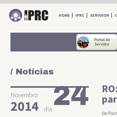
IPRC
HOME
IPRC
SERVIDOR
/ Notícias
24
RO:
Novembro
par
2014
dia
De Port