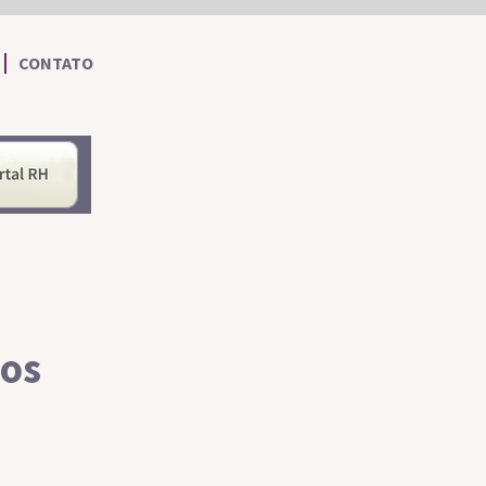
CONTATO
nformações ao Cidadão
Portal RH
os