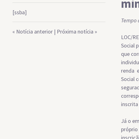
mí
[ssba]
Tempo d
«
Notícia anterior
|
Próxima notícia
»
LOC/REP
Social 
que cor
individ
renda e
Social 
segurad
corresp
inscrit
Já o em
próprio
inscriç