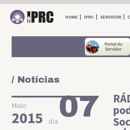
IPRC
HOME
IPRC
SERVIDOR
/ Notícias
07
RÁ
Maio
pod
2015
Soc
dia