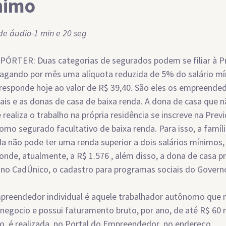
nimo
e áudio-1 min e 20 seg
ÓRTER: Duas categorias de segurados podem se filiar à P
pagando por mês uma alíquota reduzida de 5% do salário mí
responde hoje ao valor de R$ 39,40. São eles os empreende
uais e as donas de casa de baixa renda. A dona de casa que 
 realiza o trabalho na própria residência se inscreve na Prev
como segurado facultativo de baixa renda. Para isso, a famíl
a não pode ter uma renda superior a dois salários mínimos,
onde, atualmente, a R$ 1.576 , além disso, a dona de casa pr
a no CadÚnico, o cadastro para programas sociais do Govern
preendedor individual é aquele trabalhador autônomo que
 negocio e possui faturamento bruto, por ano, de até R$ 60 
ão é realizada no Portal do Empreendedor no endereço