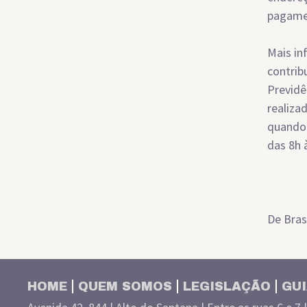
pagame
Mais in
contrib
Previdê
realiza
quando 
das 8h à
De Brasí
HOME
QUEM SOMOS
LEGISLAÇÃO
GUI