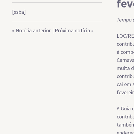
fev
[ssba]
Tempo d
«
Notícia anterior
|
Próxima notícia
»
LOC/REP
contrib
à compe
Carnava
multa d
contrib
cai em 
fevereir
A Guia 
contrib
também 
endereç