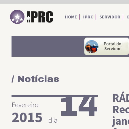
IPRC
HOME
IPRC
SERVIDOR
/ Notícias
14
RÁ
Fevereiro
Rec
2015
jan
dia