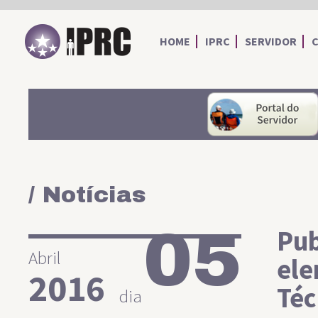
IPRC
HOME
IPRC
SERVIDOR
/ Notícias
05
Pub
Abril
ele
2016
Téc
dia