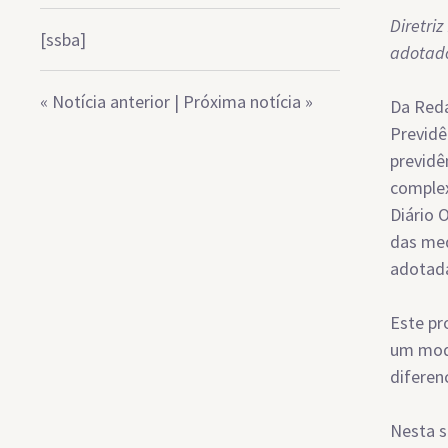
Diretri
[ssba]
adotado
«
Notícia anterior
|
Próxima notícia
»
Da Reda
Previdê
previdê
complex
Diário 
das med
adotada
Este pr
um mode
diferen
Nesta s