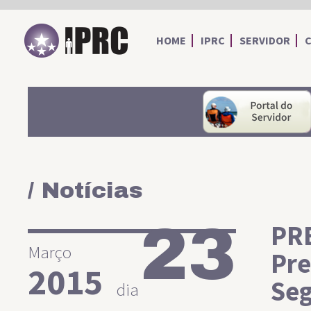
IPRC
HOME
IPRC
SERVIDOR
/ Notícias
23
PR
Março
Pre
2015
Se
dia