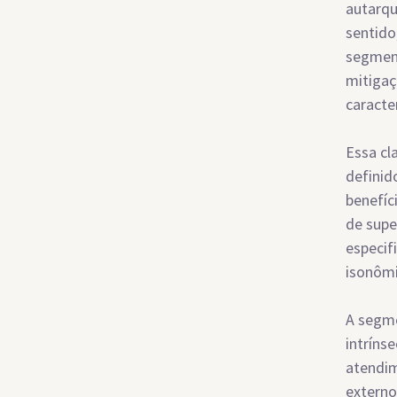
autarqu
sentido
segment
mitigaç
caracte
Essa cl
definid
benefíc
de supe
especif
isonômi
A segme
intríns
atendim
externo