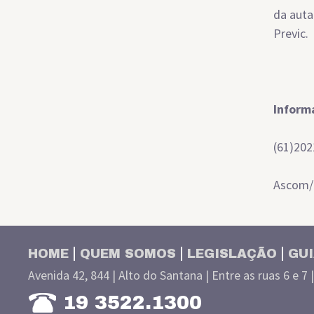
da auta
Previc.
Inform
(61)202
Ascom/
HOME
QUEM SOMOS
LEGISLAÇÃO
GUI
Avenida 42, 844 | Alto do Santana | Entre as ruas 6 e 7 
19 3522.1300