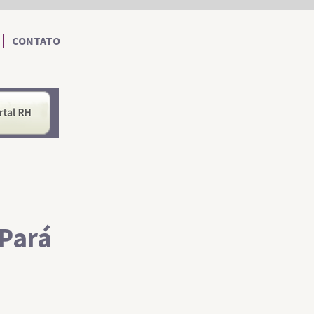
CONTATO
nformações ao Cidadão
Portal RH
 Pará