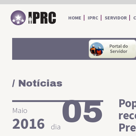
IPRC
HOME
IPRC
SERVIDOR
/ Notícias
05
Pop
Maio
rec
2016
Pre
dia