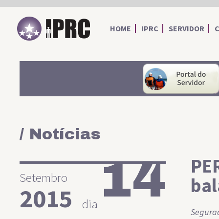
IPRC
HOME
IPRC
SERVIDOR
/ Notícias
14
PER
Setembro
bal
2015
dia
Segurad