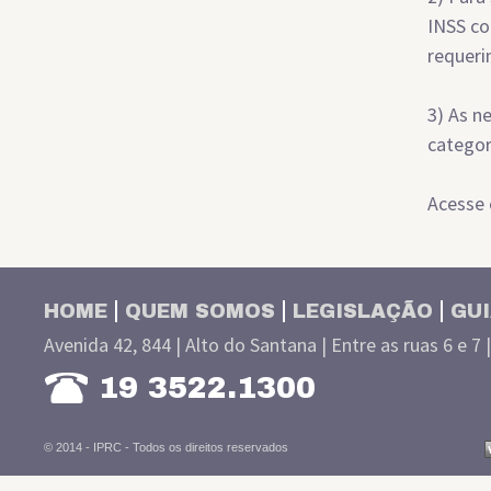
INSS co
requeri
3) As n
categor
Acesse
HOME
QUEM SOMOS
LEGISLAÇÃO
GUI
Avenida 42, 844 | Alto do Santana | Entre as ruas 6 e 7 
19 3522.1300
© 2014 - IPRC -
Todos os direitos reservados