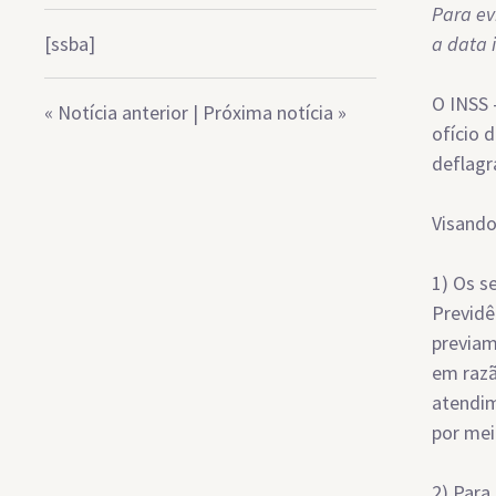
Para ev
[ssba]
a data 
O INSS 
«
Notícia anterior
|
Próxima notícia
»
ofício 
deflagr
Visando
1) Os s
Previdê
previam
em razã
atendi
por mei
2) Para