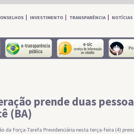
CONSELHOS
INVESTIMENTO
TRANSPARÊNCIA
NOTÍCIAS
portal do servidor
portal da transparência
Serviço de I
ração prende duas pesso
cê (BA)
o da Força-Tarefa Previdenciária nesta terça-feira (4) pre