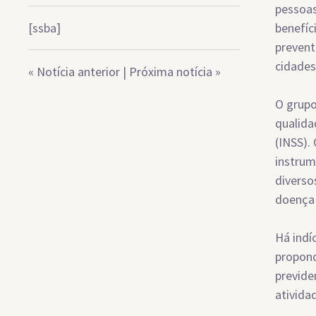
pessoas
[ssba]
benefíc
prevent
cidades
«
Notícia anterior
|
Próxima notícia
»
O grupo
qualida
(INSS).
instrum
diverso
doença 
Há indí
propond
previde
ativida