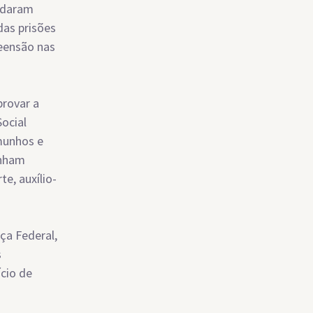
audaram
das prisões
eensão nas
provar a
Social
munhos e
inham
e, auxílio-
ça Federal,
s
cio de