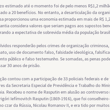
ízo estimado até o momento foi de pelo menos R$1,2 milhã
nado a 20 benefícios. No entanto, a desarticulação da organ
sa proporcionou uma economia estimada em mais de R$ 1,2
antia considera valores que seriam pagos aos supostos bene
rando a expectativa de sobrevida média da população brasil
lvidos responderão pelos crimes de organização criminosa,
nato, uso de documento falso, falsidade ideológica, falsific
to público e falso testemunho. Se somadas, as penas po
ssar 30 anos de prisão.
ção contou com a participação de 33 policiais federais e de 
res da Secretaria Especial de Previdência e Trabalho do Mini
ia. Recebeu o nome de Rasputin em alusão ao controvers
rigóri Iefímovitch Rasputin (1869-1916), que foi conselheiro
mo czar da Rússia, Nicolau Romanov II, e era tido por muit