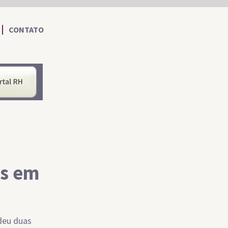
CONTATO
nformações ao Cidadão
Portal RH
as em
ndeu duas