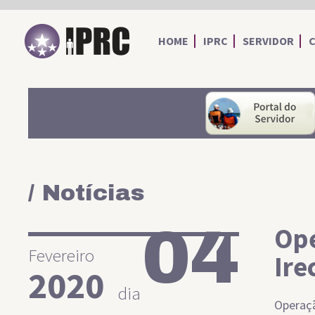
IPRC
HOME
IPRC
SERVIDOR
/ Notícias
04
Ope
Fevereiro
Ire
2020
dia
Operaçã