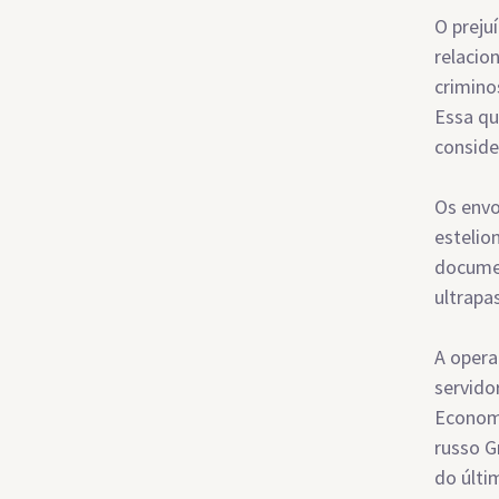
O preju
relacio
crimino
Essa qu
conside
Os envo
estelio
documen
ultrapa
A opera
servido
Econom
russo G
do últi