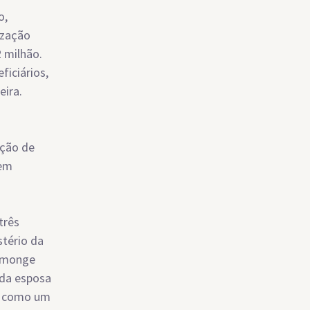
o,
ização
 milhão.
ficiários,
eira.
ação de
dem
três
stério da
o monge
 da esposa
os como um