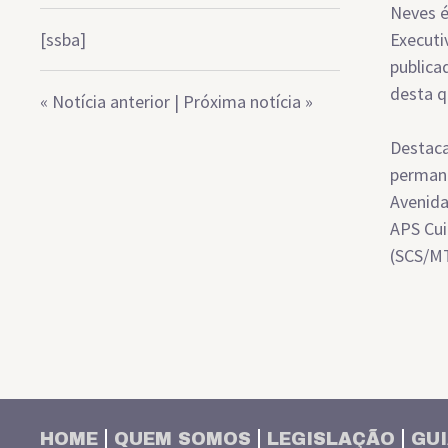
Neves é
[ssba]
Executi
publica
desta qu
«
Notícia anterior
|
Próxima notícia
»
Destaca
permane
Avenida
APS Cui
(SCS/M
HOME
QUEM SOMOS
LEGISLAÇÃO
GUI