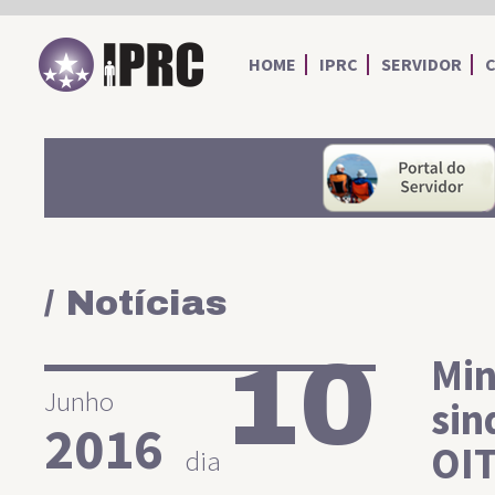
IPRC
HOME
IPRC
SERVIDOR
/ Notícias
10
Min
Junho
sin
2016
OI
dia