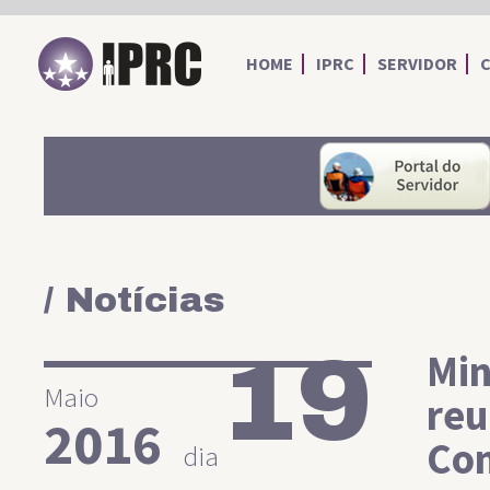
IPRC
HOME
IPRC
SERVIDOR
/ Notícias
19
Min
Maio
reu
2016
Con
dia