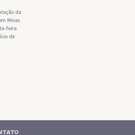
entação da
 em Minas
ta-feira
ício de
NTATO