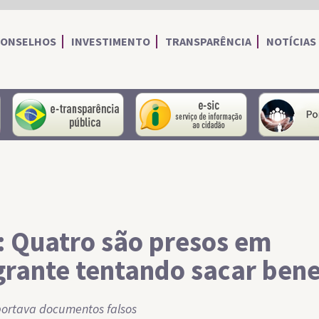
CONSELHOS
INVESTIMENTO
TRANSPARÊNCIA
NOTÍCIAS
portal do servidor
portal da transparência
Serviço de I
 Quatro são presos em
grante tentando sacar bene
ortava documentos falsos