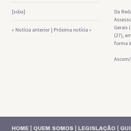
[ssba]
Da Reda
Assesso
Gerais 
«
Notícia anterior
|
Próxima notícia
»
(27), e
forma i
Ascom
HOME
QUEM SOMOS
LEGISLAÇÃO
GUI