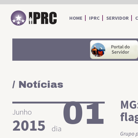
IPRC
HOME
IPRC
SERVIDOR
/ Notícias
01
MG:
Junho
fla
2015
dia
Grupo p