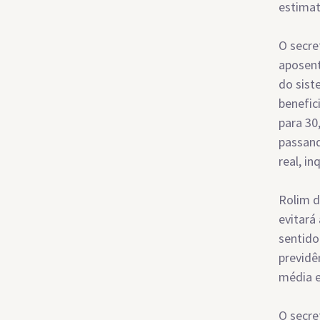
estimat
O secre
aposent
do sist
benefic
para 30
passand
real, in
Rolim d
evitará
sentido
previdê
média e
O secre