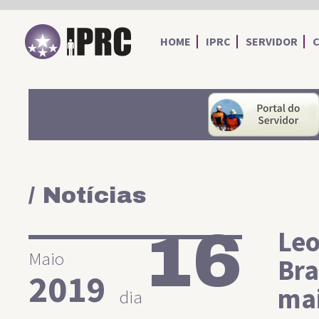
IPRC
HOME
IPRC
SERVIDOR
/ Notícias
16
Leo
Maio
Bra
2019
mai
dia