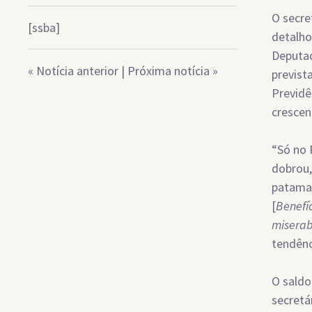
O secre
[ssba]
detalho
Deputad
«
Notícia anterior
|
Próxima notícia
»
previst
Previdê
crescen
“Só no 
dobrou,
patamar
[
Benefí
miserab
tendênc
O saldo
secretá