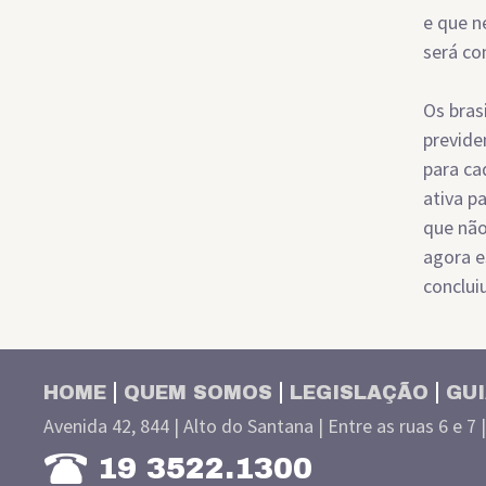
e que n
será con
Os bras
previde
para ca
ativa p
que não
agora e
concluiu
HOME
QUEM SOMOS
LEGISLAÇÃO
GUI
Avenida 42, 844 | Alto do Santana | Entre as ruas 6 e 7 
19 3522.1300