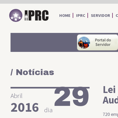
IPRC
HOME
IPRC
SERVIDOR
/ Notícias
29
Lei
Abril
Aud
2016
dia
720 em