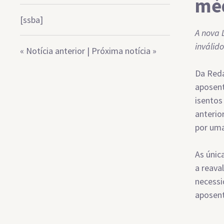
mé
[ssba]
A nova 
inválido
«
Notícia anterior
|
Próxima notícia
»
Da Reda
aposent
isentos
anterio
por uma
As únic
a reaval
necessi
aposent