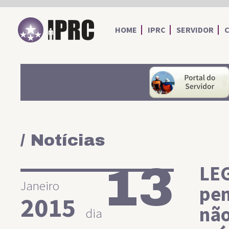
IPRC
HOME
IPRC
SERVIDOR
/ Notícias
13
LEG
Janeiro
pen
2015
não
dia