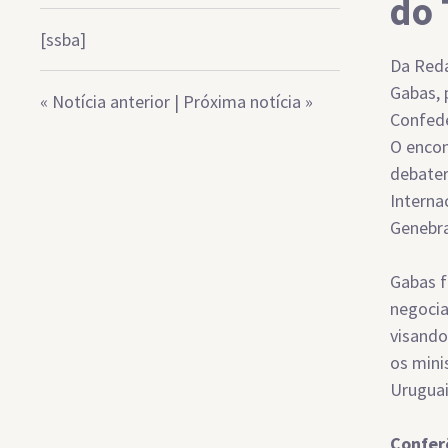
do 
[ssba]
Da Reda
Gabas, 
«
Notícia anterior
|
Próxima notícia
»
Confede
O encon
debater
Interna
Genebra
Gabas f
negocia
visando
os mini
Uruguai
Confer