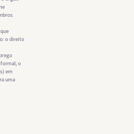
úne
mbros.
 que
: o direito
mprego
formal; o
es) em
ara uma