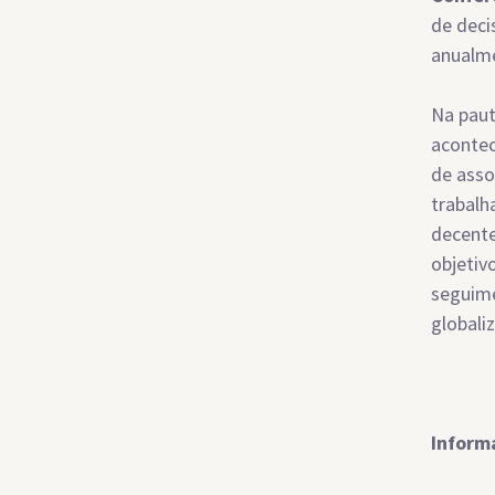
de deci
anualme
Na paut
acontec
de asso
trabalh
decente
objetiv
seguime
globali
Inform