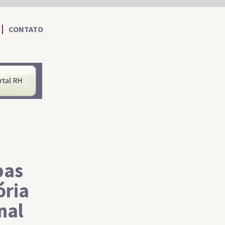
CONTATO
nformações ao Cidadão
Portal RH
bas
ória
nal