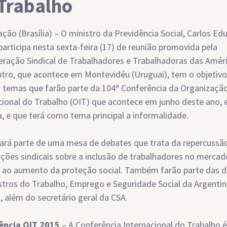
Trabalho
ção (Brasília) – O ministro da Previdência Social, Carlos Ed
participa nesta sexta-feira (17) de reunião promovida pela
ração Sindical de Trabalhadores e Trabalhadoras das Améri
tro, que acontece em Montevidéu (Uruguai), tem o objetivo
 temas que farão parte da 104ª Conferência da Organizaçã
cional do Trabalho (OIT) que acontece em junho deste ano,
, e que terá como tema principal a informalidade.
ará parte de uma mesa de debates que trata da repercussã
ções sindicais sobre a inclusão de trabalhadores no mercad
 ao aumento da proteção social. Também farão parte das d
stros do Trabalho, Emprego e Seguridade Social da Argentin
, além do secretário geral da CSA.
ência OIT 2015
– A Conferência Internacional do Trabalho 