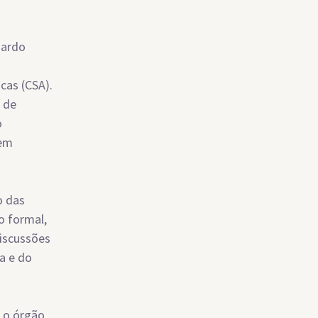
uardo
cas (CSA).
 de
o
 em
o das
o formal,
iscussões
a e do
é o órgão