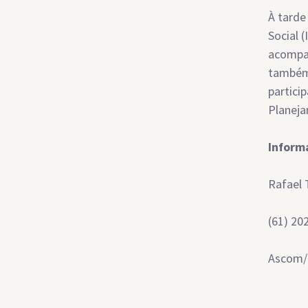
À tarde
Social 
acompan
também 
partici
Planeja
Inform
Rafael
(61) 20
Ascom