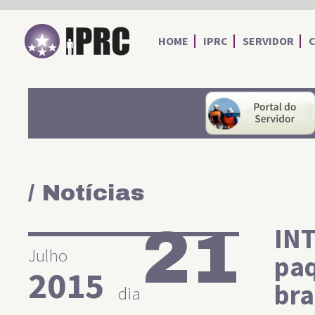
IPRC
HOME
IPRC
SERVIDOR
/ Notícias
21
IN
Julho
paq
2015
bra
dia