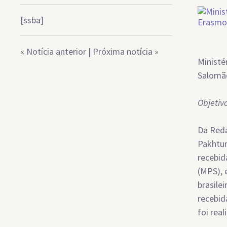
[ssba]
«
Notícia anterior
|
Próxima notícia
»
Ministé
Salomã
Objetiv
Da Reda
Pakhtun
recebid
(MPS), 
brasile
recebid
foi real