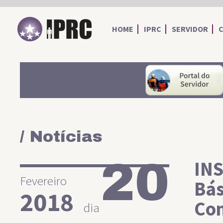
IPRC
HOME
IPRC
SERVIDOR
/ Notícias
20
INS
Fevereiro
Bás
2018
Com
dia