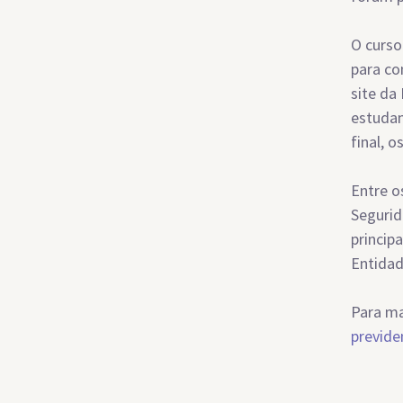
O curso
para co
site da
estudan
final, 
Entre o
Segurid
princip
Entidad
Para ma
previde