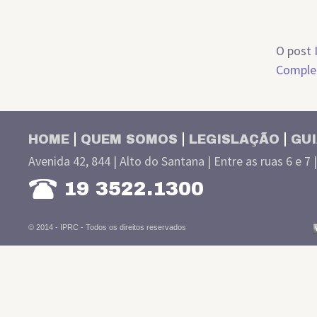
O post
Complem
HOME
QUEM SOMOS
LEGISLAÇÃO
GUI
Avenida 42, 844 | Alto do Santana | Entre as ruas 6 e 7 
19 3522.1300
© 2014 - IPRC -
Todos os direitos reservados