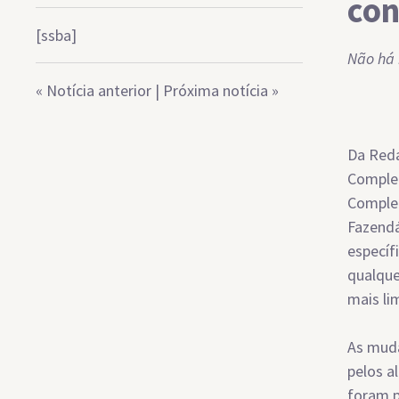
con
[ssba]
Não há 
«
Notícia anterior
|
Próxima notícia
»
Da Reda
Complem
Complem
Fazendá
específ
qualque
mais li
As muda
pelos a
foram p