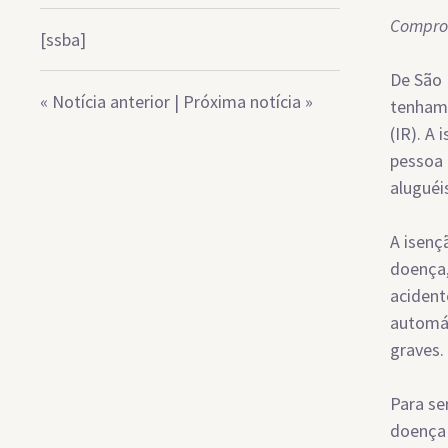
Comprov
[ssba]
De São 
«
Notícia anterior
|
Próxima notícia
»
tenham 
(IR). A 
pessoa 
aluguéi
A isenç
doença,
acident
automát
graves.
Para se
doença 