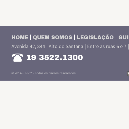
HOME
QUEM SOMOS
LEGISLAÇÃO
GUI
Avenida 42, 844 | Alto do Santana | Entre as ruas 6 e 7 
19 3522.1300
© 2014 - IPRC -
Todos os direitos reservados