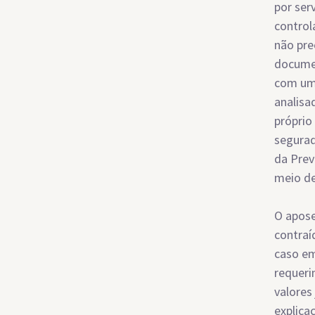
por ser
control
não pre
documen
com um 
analisa
próprio
segurad
da Prev
meio de
O apose
contraí
caso em
requeri
valores
explica