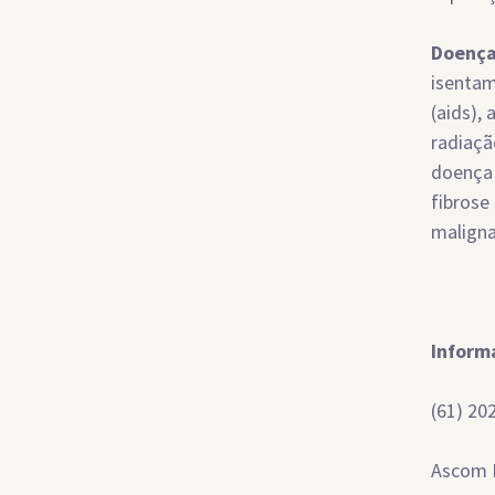
Doença
isentam
(aids),
radiaçã
doença 
fibrose
maligna 
Inform
(61) 20
Ascom 