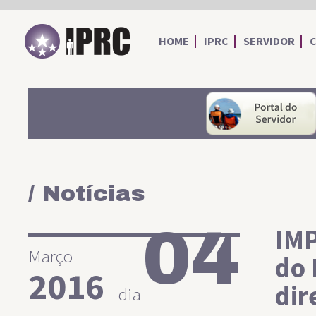
IPRC
HOME
IPRC
SERVIDOR
/ Notícias
04
IMP
Março
do 
2016
dir
dia