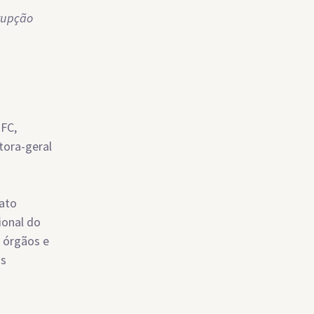
rrupção
TFC,
tora-geral
uato
ional do
s órgãos e
is