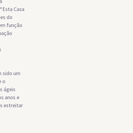
a
 “Esta Casa
ões do
 em função
upação
s
m sido um
e o
s ágeis
os anos e
s estreitar