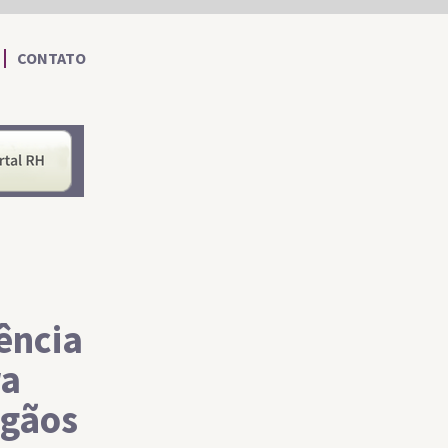
CONTATO
nformações ao Cidadão
Portal RH
ência
ra
rgãos