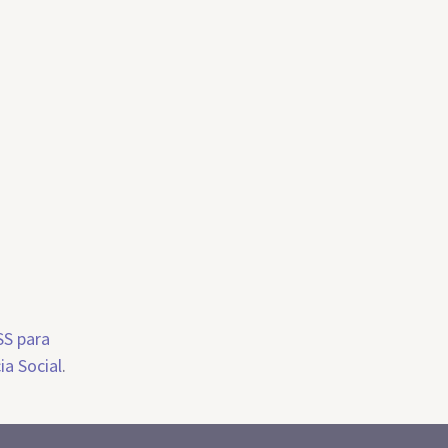
SS para
ia Social
.