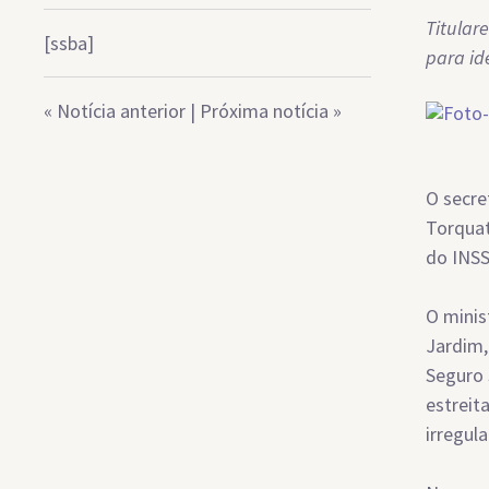
Titular
[ssba]
para id
«
Notícia anterior
|
Próxima notícia
»
O secre
Torquat
do INS
O minis
Jardim,
Seguro 
estreit
irregul