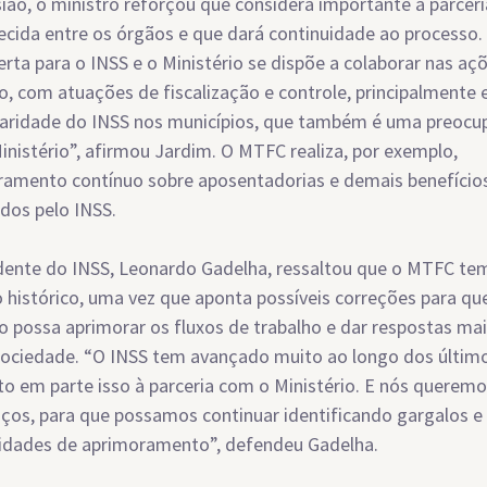
ião, o ministro reforçou que considera importante a parceri
ecida entre os órgãos e que dará continuidade ao processo.
erta para o INSS e o Ministério se dispõe a colaborar nas aç
to, com atuações de fiscalização e controle, principalmente
laridade do INSS nos municípios, que também é uma preoc
inistério”, afirmou Jardim. O MTFC realiza, por exemplo,
amento contínuo sobre aposentadorias e demais benefício
dos pelo INSS.
dente do INSS, Leonardo Gadelha, ressaltou que o MTFC te
o histórico, uma vez que aponta possíveis correções para qu
to possa aprimorar os fluxos de trabalho e dar respostas mai
sociedade. “O INSS tem avançado muito ao longo dos últim
to em parte isso à parceria com o Ministério. E nós queremo
aços, para que possamos continuar identificando gargalos e
lidades de aprimoramento”, defendeu Gadelha.