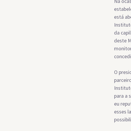
Na ocas
estabel
está ab
Institu
da capi
deste M
monitor
concedi
O presi
parceir
Institu
para a 
eu repu
esses l
possibi