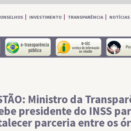
CONSELHOS
INVESTIMENTO
TRANSPARÊNCIA
NOTÍCIAS
portal do servidor
portal da transparência
Serviço de I
TÃO: Ministro da Transpar
ebe presidente do INSS pa
talecer parceria entre os ó