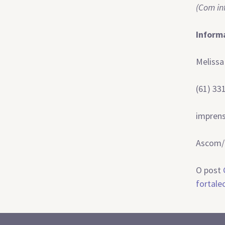
(Com in
Inform
Melissa
(61) 33
imprens
Ascom/
O post
fortale