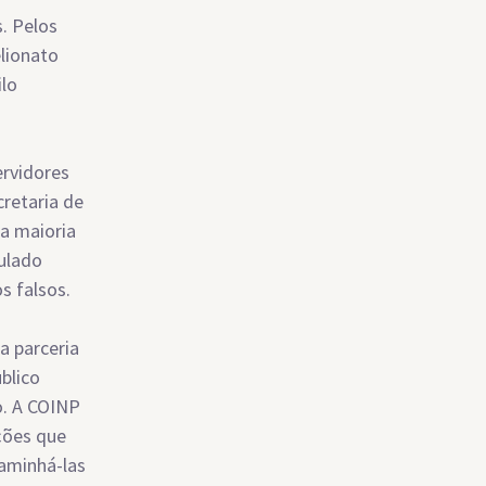
. Pelos
elionato
ilo
ervidores
cretaria de
a maioria
ulado
s falsos.
a parceria
úblico
o. A COINP
rções que
caminhá-las