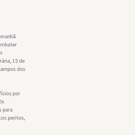
a manhã
combater
am
ária, 15 de
 Campos dos
ícios por
Os
s para
os peritos,