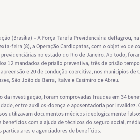
ção (Brasília) – A Força Tarefa Previdenciária deflagrou, n
exta-feira (8), a Operação Cardiopatas, com o objetivo de 
 previdenciárias no estado do Rio de Janeiro. Ao todo, for
os 12 mandados de prisão preventiva, três de prisão tempor
 apreensão e 20 de condução coercitiva, nos municípios de
zes, São João da Barra, Italva e Casimiro de Abreu.
o da investigação, foram comprovadas fraudes em 34 benef
idade, entre auxílios-doença e aposentadoria por invalidez. 
sos utilizavam documentos médicos ideologicamente falso
s benefícios com a ajuda de técnicos do seguro social, médic
 particulares e agenciadores de benefícios.