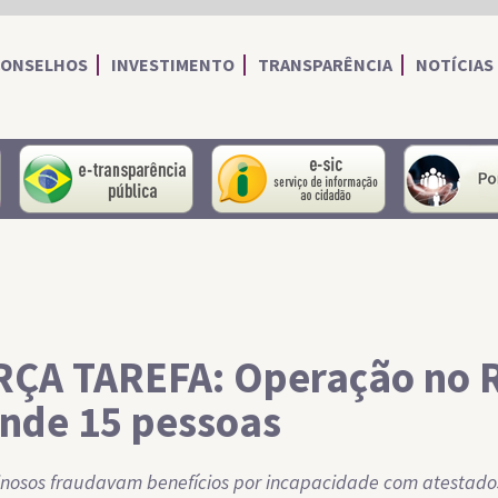
CONSELHOS
INVESTIMENTO
TRANSPARÊNCIA
NOTÍCIAS
portal do servidor
portal da transparência
Serviço de I
ÇA TAREFA: Operação no 
nde 15 pessoas
inosos fraudavam benefícios por incapacidade com atestado