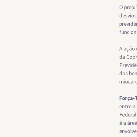
O preju
desvios
previden
funcion
A ação 
da Coor
Previdê
dos ben
miocard
Força-
entre a 
Federal
é a áre
envolve