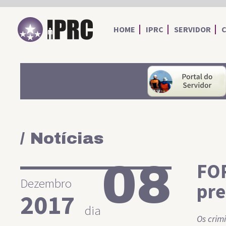
IPRC
HOME
IPRC
SERVIDOR
/ Notícias
08
FOR
Dezembro
pre
2017
dia
Os crim