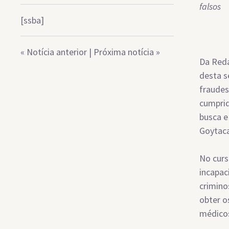
falsos
[ssba]
«
Notícia anterior
|
Próxima notícia
»
Da Reda
desta s
fraudes
cumprid
busca e
Goytaca
No curs
incapac
crimino
obter o
médicos