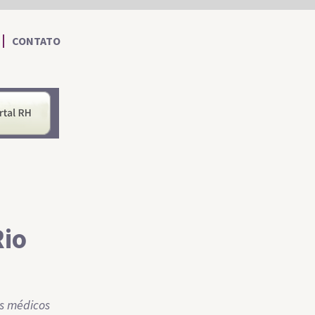
CONTATO
nformações ao Cidadão
Portal RH
Rio
s médicos