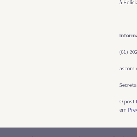
à Políc
Inform
(61) 20
ascom.
Secreta
O post
em
Prev