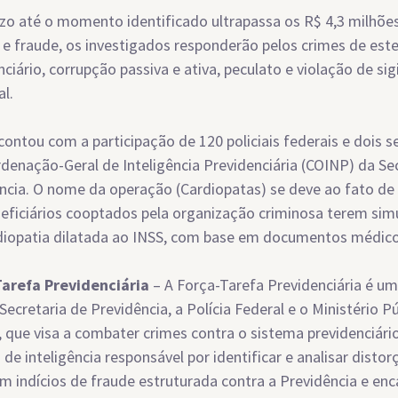
ízo até o momento identificado ultrapassa os R$ 4,3 milhões
 e fraude, os investigados responderão pelos crimes de est
ciário, corrupção passiva e ativa, peculato e violação de sig
al.
contou com a participação de 120 policiais federais e dois s
denação-Geral de Inteligência Previdenciária (COINP) da Se
ncia. O nome da operação (Cardiopatas) se deve ao fato de 
eficiários cooptados pela organização criminosa terem sim
iopatia dilatada ao INSS, com base em documentos médico
Tarefa Previdenciária
– A Força-Tarefa Previdenciária é um
Secretaria de Previdência, a Polícia Federal e o Ministério P
, que visa a combater crimes contra o sistema previdenciári
a de inteligência responsável por identificar e analisar disto
m indícios de fraude estruturada contra a Previdência e en