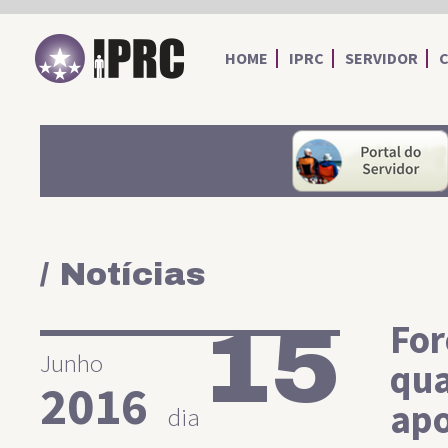
IPRC
HOME
IPRC
SERVIDOR
/ Notícias
15
For
Junho
qua
2016
apo
dia