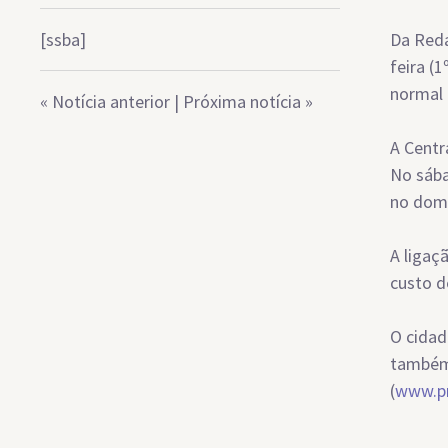
[ssba]
Da Reda
feira (
normal 
«
Notícia anterior
|
Próxima notícia
»
A Centr
No sába
no domi
A ligaç
custo d
O cidad
também
(
www.pr