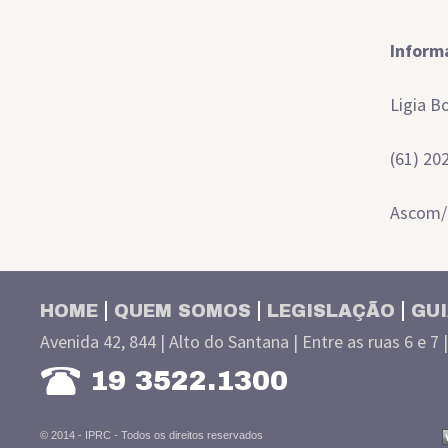
Inform
Ligia B
(61) 20
Ascom
HOME
QUEM SOMOS
LEGISLAÇÃO
GUI
Avenida 42, 844 | Alto do Santana | Entre as ruas 6 e 7 
19 3522.1300
© 2014 - IPRC -
Todos os direitos reservados