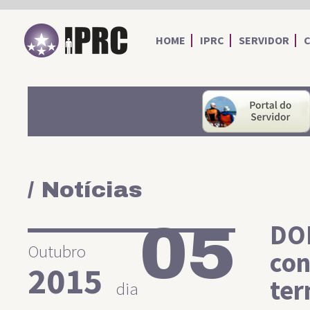
IPRC
HOME
IPRC
SERVIDOR
/ Notícias
05
DO
Outubro
con
2015
ter
dia