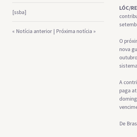
LÓC/R
[ssba]
contrib
setembr
«
Notícia anterior
|
Próxima notícia
»
O próxi
nova gu
outubro
sistema
A contr
paga at
domingo
vencim
De Bras