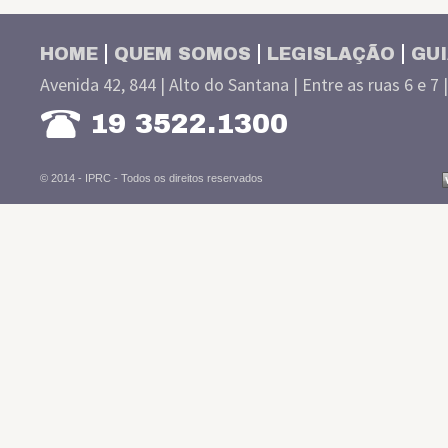
HOME
QUEM SOMOS
LEGISLAÇÃO
GUI
Avenida 42, 844 | Alto do Santana | Entre as ruas 6 e 7 
19 3522.1300
© 2014 - IPRC -
Todos os direitos reservados