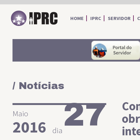
IPRC
HOME
IPRC
SERVIDOR
/ Notícias
27
Com
Maio
obr
2016
int
dia