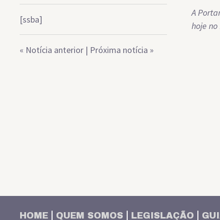
A Porta
[ssba]
hoje no
«
Notícia anterior
|
Próxima notícia
»
HOME
QUEM SOMOS
LEGISLAÇÃO
GUI