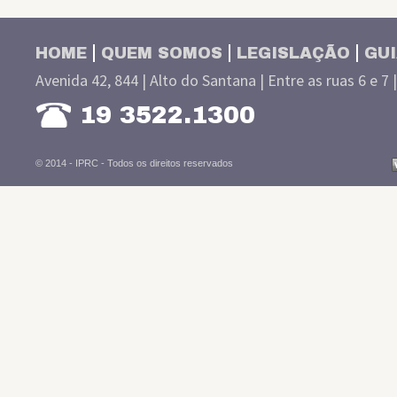
HOME
QUEM SOMOS
LEGISLAÇÃO
GUI
Avenida 42, 844 | Alto do Santana | Entre as ruas 6 e 7 
19 3522.1300
© 2014 - IPRC -
Todos os direitos reservados