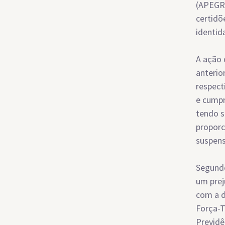
(APEGR)
certid
identid
A ação 
anterio
respect
e cumpr
tendo s
proporc
suspens
Segundo
um prej
com a d
Força-T
Previdê