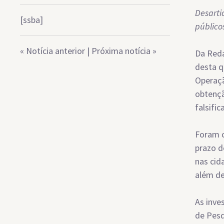
Desarti
[ssba]
público
«
Notícia anterior
|
Próxima notícia
»
Da Reda
desta q
Operaçã
obtençã
falsific
Foram c
prazo d
nas cid
além de
As inve
de Pesq