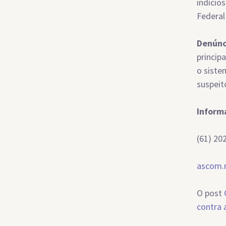
indício
Federal
Denúnc
princip
o siste
suspeit
Inform
(61) 20
ascom.
O post
contra 