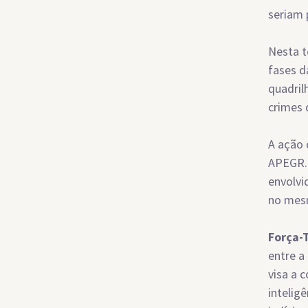
seriam 
Nesta t
fases d
quadril
crimes 
A ação 
APEGR. 
envolvi
no mes
Força-T
entre a 
visa a 
intelig