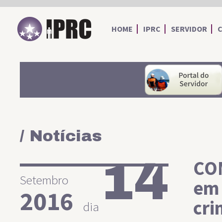
IPRC
HOME
IPRC
SERVIDOR
/ Notícias
14
CO
Setembro
em 
2016
cri
dia