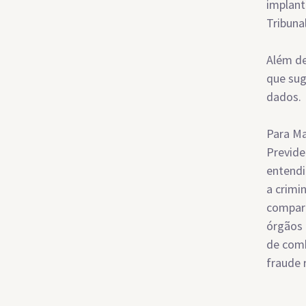
implant
Tribunal
Além de
que sug
dados.
Para Ma
Previde
entendi
a crimi
compart
órgãos 
de comb
fraude 