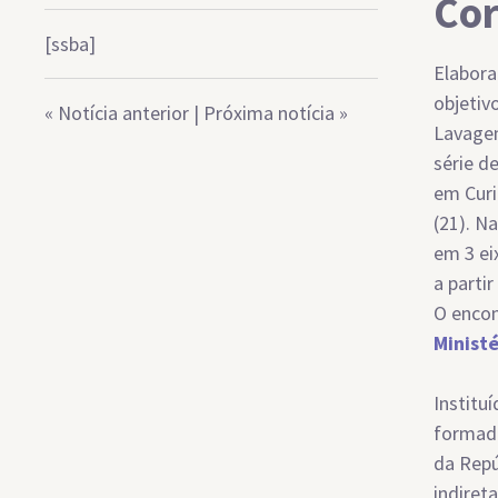
Cor
[ssba]
Elabora
objetiv
«
Notícia anterior
|
Próxima notícia
»
Lavagem
série d
em Curi
(21). N
em 3 ei
a parti
O encon
Ministé
Institu
formada
da Repú
indiret