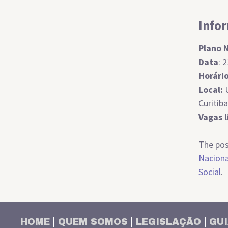
Info
Plano 
Data
: 
Horári
Local:
U
Curitib
Vagas 
The po
Naciona
Social
.
HOME
QUEM SOMOS
LEGISLAÇÃO
GUI