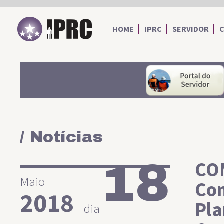
IPRC
HOME
IPRC
SERVIDOR
/ Notícias
18
CO
Maio
Con
2018
Pla
dia