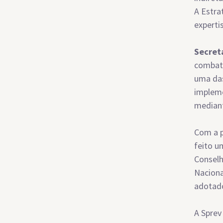
A Estra
experti
Secret
combate
uma das
impleme
mediant
Com a p
feito u
Conselh
Naciona
adotado
A Sprev